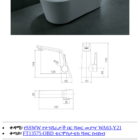
ቀዳሚ፡
የSSWW የተንሸራታች በር ሻወር መያዣ WA63-Y21
ቀጣይ፡
FT13575-OBD ቴርሞስታቲክ ሻወር ስብስብ