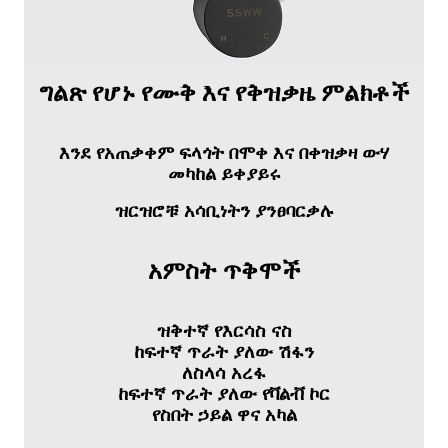
ግልጽ የሆኑ የሙቅ እና የቅዝቃዜ ምልክቶች
እንደ የአጠቃቀም ፍላጎት በሞቀ እና በቀዝቃዛ ውሃ
መካከል ይቀያይሩ
ዝርዝሮቹ አሳቢነትን ያንፀባርቃሉ
አምስት ጥቅሞች
ዝቅተኛ የእርሳስ ናስ
ከፍተኛ ጥራት ያለው ሽፋን
ለስላሳ አረፋ
ከፍተኛ ጥራት ያለው የቫልቭ ኮር
የስበት ኃይል ዋና አካል