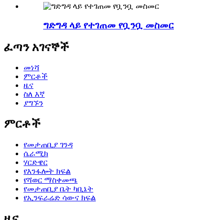
ግድግዳ ላይ የተገጠመ የቧንቧ መስመር
ፈጣን አገናኞች
መነሻ
ምርቶች
ዜና
ስለ እኛ
ያግኙን
ምርቶች
የመታጠቢያ ገንዳ
ሴራሚክ
ሃርድዌር
የእንፋሎት ክፍል
የሻወር ማስቀመጫ
የመታጠቢያ ቤት ካቢኔት
የኢንፍራሬድ ሳውና ክፍል
ዜና