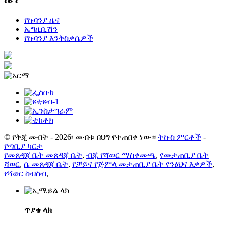
የኩባንያ ዜና
ኤግዚቢሽን
የኩባንያ እንቅስቃሴዎች
© የቅጂ መብት - 2026፡ መብቱ በህግ የተጠበቀ ነው።
ትኩስ ምርቶች
-
የጣቢያ ካርታ
የመጸዳጃ ቤት መጸዳጃ ቤት
,
ብጁ የሻወር ማስቀመጫ
,
የመታጠቢያ ቤት
ሻወር
,
ሴ መጸዳጃ ቤት
,
የቻይና የጅምላ መታጠቢያ ቤት የንፅህና እቃዎች
,
የሻወር ስብስብ
,
ጥያቄ ላክ