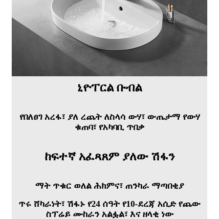
ኒዮፐርል ቡብል
የበለፀገ አረፋ፣ ያለ ረጨት ለስላሳ ውሃ፣ ውጤታማ የውሃ
ቁጠባ፣ የአካባቢ ጥበቃ
ከፍተኛ አፈጻጸም ያለው ሽፋን
ማት ጥቁር ወለል ሕክምና፣ ጠንካራ ማጣበቂያ
ጥሩ ሸካራነት፣ ሽፋኑ የ24 ሰዓት የ10-ደረጃ አሲድ የጨው
ስፕሬይ ሙከራን አልፏል፣ እና ዘላቂ ነው