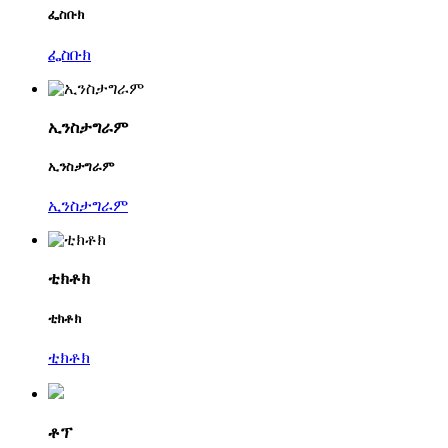
ፌስቡክ
ፌስቡክ
ኢንስታግራም
ኢንስታግራም
ኢንስታግራም
ቲክቶክ
ቲክቶክ
ቲክቶክ
ቶፕ