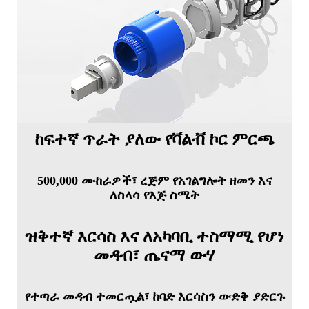
ከፍተኛ ጥራት ያለው የቫልቭ ኮር ምርጫ
500,000 ሙከራዎች፣ ረጅም የአገልግሎት ዘመን እና
ለስላሳ የእጅ ስሜት
ዝቅተኛ እርሳስ እና ለአካባቢ ተስማሚ የሆነ
መዳብ፣ ጤናማ ውሃ
የተጣራ መዳብ ተመርጧል፣ ከባድ እርሳስን ውድቅ ያድርጉ