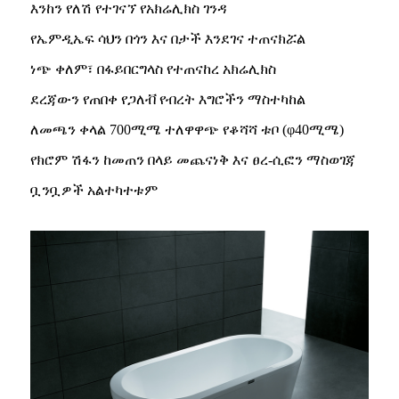
እንከን የለሽ የተገናኘ የአክሬሊክስ ገንዳ
የኤምዲኤፍ ሳህን በጎን እና በታች እንደገና ተጠናክሯል
ነጭ ቀለም፣ በፋይበርግላስ የተጠናከረ አክሬሊክስ
ደረጃውን የጠበቀ የጋለቭ የብረት እግሮችን ማስተካከል
ለመጫን ቀላል 700ሚሜ ተለዋዋጭ የቆሻሻ ቱቦ (φ40ሚሜ)
የክሮም ሽፋን ከመጠን በላይ መጨናነቅ እና ፀረ-ሲፎን ማስወገጃ
ቧንቧዎች አልተካተቱም