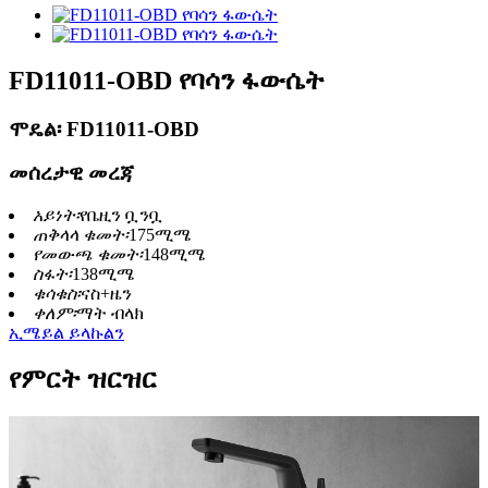
FD11011-OBD የባሳን ፋውሴት
ሞዴል፡ FD11011-OBD
መሰረታዊ መረጃ
አይነት፡
የቤዚን ቧንቧ
ጠቅላላ ቁመት፡
175ሚሜ
የመውጫ ቁመት፡
148ሚሜ
ስፋት፡
138ሚሜ
ቁሳቁስ፡
ናስ+ዜን
ቀለም፡
ማት ብላክ
ኢሜይል ይላኩልን
የምርት ዝርዝር