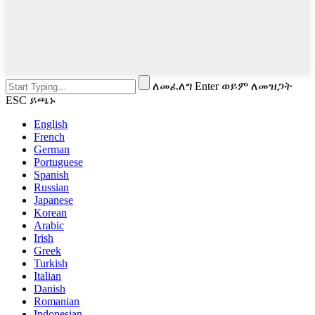
ለመፈለግ Enter ወይም ለመዝጋት
ESC ይጫኑ
English
French
German
Portuguese
Spanish
Russian
Japanese
Korean
Arabic
Irish
Greek
Turkish
Italian
Danish
Romanian
Indonesian