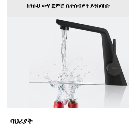
ከንፁህ ውሃ ጀምሮ ቤተሰብዎን ይንከባከቡ
ባህሪያት