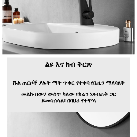
ልዩ እና ክብ ቅርጽ
ሹል ጠርዞች ያሉት ማት ጥቁር የተቀባ የቤዚን ማደባለቅ
መልኩ በውሃ ውስጥ ካለው የክሬን ነጸብራቅ ጋር
ይመሳሰላል፣ በባህሪ የተሞላ