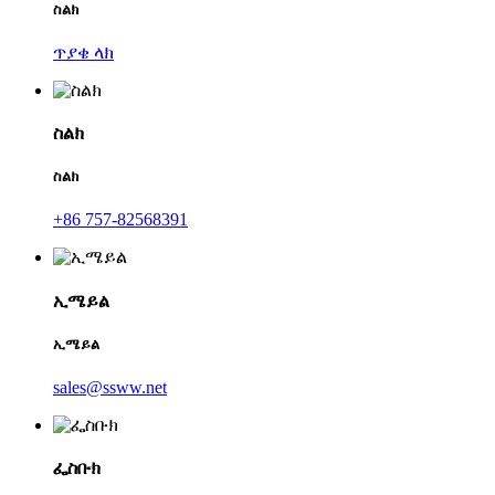
ስልክ
ጥያቄ ላክ
ስልክ
ስልክ
+86 757-82568391
ኢሜይል
ኢሜይል
sales@ssww.net
ፌስቡክ