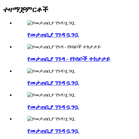
ተዛማጅ
ምርቶች
የመታጠቢያ ገንዳ ቧንቧ
የመታጠቢያ ገንዳ - የኮከቦች ተከታታይ
የመታጠቢያ ገንዳ ቧንቧ
የመታጠቢያ ገንዳ ቧንቧ
የመታጠቢያ ገንዳ ቧንቧ