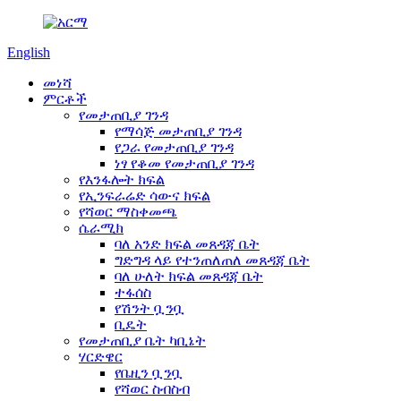
English
መነሻ
ምርቶች
የመታጠቢያ ገንዳ
የማሳጅ መታጠቢያ ገንዳ
የጋራ የመታጠቢያ ገንዳ
ነፃ የቆመ የመታጠቢያ ገንዳ
የእንፋሎት ክፍል
የኢንፍራሬድ ሳውና ክፍል
የሻወር ማስቀመጫ
ሴራሚክ
ባለ አንድ ክፍል መጸዳጃ ቤት
ግድግዳ ላይ የተንጠለጠለ መጸዳጃ ቤት
ባለ ሁለት ክፍል መጸዳጃ ቤት
ተፋሰስ
የሽንት ቧንቧ
ቢዴት
የመታጠቢያ ቤት ካቢኔት
ሃርድዌር
የቤዚን ቧንቧ
የሻወር ስብስብ