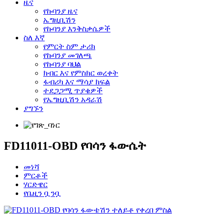
ዜና
የኩባንያ ዜና
ኤግዚቢሽን
የኩባንያ እንቅስቃሴዎች
ስለ እኛ
የምርት ስም ታሪክ
የኩባንያ መገለጫ
የኩባንያ ባህል
ክብር እና የምስክር ወረቀት
ፋብሪካ እና ማሳያ ክፍል
ተደጋጋሚ ጥያቄዎች
የኤግዚቢሽን አዳራሽ
ያግኙን
FD11011-OBD የባሳን ፋውሴት
መነሻ
ምርቶች
ሃርድዌር
የቤዚን ቧንቧ