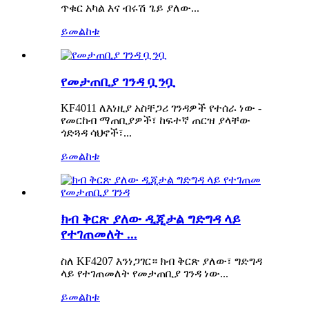
ጥቁር አካል እና ብሩሽ ጌይ ያለው...
ይመልከቱ
የመታጠቢያ ገንዳ ቧንቧ
KF4011 ለእነዚያ አስቸጋሪ ገንዳዎች የተሰራ ነው -
የመርከብ ማጠቢያዎች፣ ከፍተኛ ጠርዝ ያላቸው
ጎድጓዳ ሳህኖች፣...
ይመልከቱ
ክብ ቅርጽ ያለው ዲጂታል ግድግዳ ላይ
የተገጠመለት ...
ስለ KF4207 እንነጋገር። ክብ ቅርጽ ያለው፣ ግድግዳ
ላይ የተገጠመለት የመታጠቢያ ገንዳ ነው...
ይመልከቱ