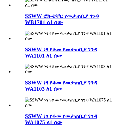
SSWW ሮክ-ቴቸር የመታጠቢያ ገንዳ
WB1701 ለ1 ሰው
SSWW ነፃ የቆመ የመታጠቢያ ገንዳ
WA1101 ለ1 ሰው
SSWW ነፃ የቆመ የመታጠቢያ ገንዳ
WA1103 ለ1 ሰው
SSWW ነፃ የቆመ የመታጠቢያ ገንዳ
WA1075 ለ1 ሰው