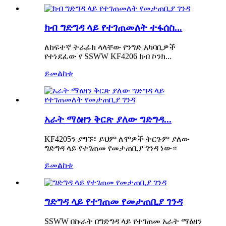
ክብ ግድግዳ ላይ የተገጠመለት ተፋሰስ...
ለከፍተኛ ትራፊክ ላላቸው የንግድ አካባቢዎች
የተነደፈው የ SSWW KF4206 ክብ ኮንክ...
ይመልከቱ
አራት ማዕዘን ቅርጽ ያለው ግድግዳ...
KF4205ን ያግኙ፣ ይህም ለሞዎች ትርጉም ያለው
ግድግዳ ላይ የተገጠመ የመታጠቢያ ገንዳ ነው።
ይመልከቱ
ግድግዳ ላይ የተገጠመ የመታጠቢያ ገንዳ
SSWW በኩራት በግድግዳ ላይ የተገጠመ አራት ማዕዘን