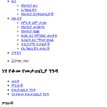
ዜና
የኩባንያ ዜና
ኤግዚቢሽን
የኩባንያ እንቅስቃሴዎች
ስለ እኛ
የምርት ስም ታሪክ
የኩባንያ መገለጫ
የኩባንያ ባህል
ክብር እና የምስክር ወረቀት
ፋብሪካ እና ማሳያ ክፍል
ተደጋጋሚ ጥያቄዎች
የኤግዚቢሽን አዳራሽ
ያግኙን
ነፃ የቆመ የመታጠቢያ ገንዳ
መነሻ
ምርቶች
የመታጠቢያ ገንዳ
ነፃ የቆመ የመታጠቢያ ገንዳ
ምድቦች