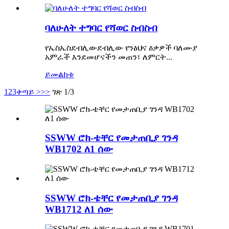
ባለሁለት ተግባር የሻወር ስብስብ
የኤስኤስደብሊውደብሊው የንፅህና ዕቃዎች ባለሙያ
አምራች እንደመሆናችን መጠን፣ ለምርት...
ይመልከቱ
1
2
3
ቀጣይ >
>>
ገጽ 1/3
SSWW ሮክ-ቴቸር የመታጠቢያ ገንዳ
WB1702 ለ1 ሰው
SSWW ሮክ-ቴቸር የመታጠቢያ ገንዳ
WB1712 ለ1 ሰው