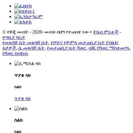
© የቅጂ መብት - 2026፡ መብቱ በህግ የተጠበቀ ነው።
ትኩስ ምርቶች
-
የጣቢያ ካርታ
የመጸዳጃ ቤት መጸዳጃ ቤት
,
የቻይና የጅምላ መታጠቢያ ቤት የንፅህና
እቃዎች
,
ሴ መጸዳጃ ቤት
,
የመታጠቢያ ቤት ሻወር
,
ብጁ የሻወር ማስቀመጫ
,
የሻወር ስብስብ
,
ጥያቄ ላክ
ስልክ
ጥያቄ ላክ
ስልክ
ስልክ