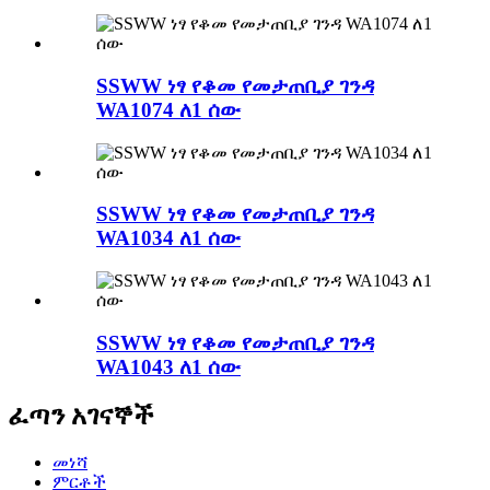
SSWW ነፃ የቆመ የመታጠቢያ ገንዳ
WA1074 ለ1 ሰው
SSWW ነፃ የቆመ የመታጠቢያ ገንዳ
WA1034 ለ1 ሰው
SSWW ነፃ የቆመ የመታጠቢያ ገንዳ
WA1043 ለ1 ሰው
ፈጣን አገናኞች
መነሻ
ምርቶች