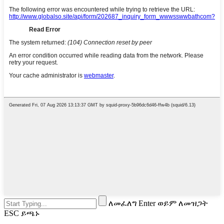
ለመፈለግ Enter ወይም ለመዝጋት
ESC ይጫኑ