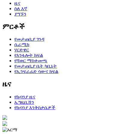
ዜና
ስለ እኛ
ያግኙን
ምርቶች
የመታጠቢያ ገንዳ
ሴራሚክ
ሃርድዌር
የእንፋሎት ክፍል
የሻወር ማስቀመጫ
የመታጠቢያ ቤት ካቢኔት
የኢንፍራሬድ ሳውና ክፍል
ዜና
የኩባንያ ዜና
ኤግዚቢሽን
የኩባንያ እንቅስቃሴዎች