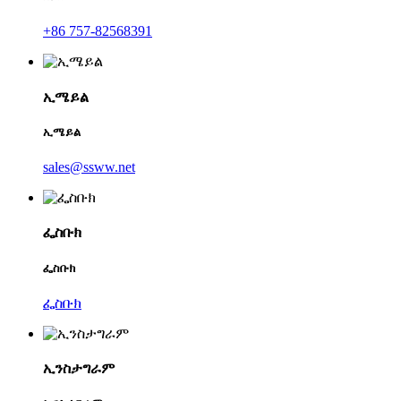
+86 757-82568391
ኢሜይል
ኢሜይል
sales@ssww.net
ፌስቡክ
ፌስቡክ
ፌስቡክ
ኢንስታግራም