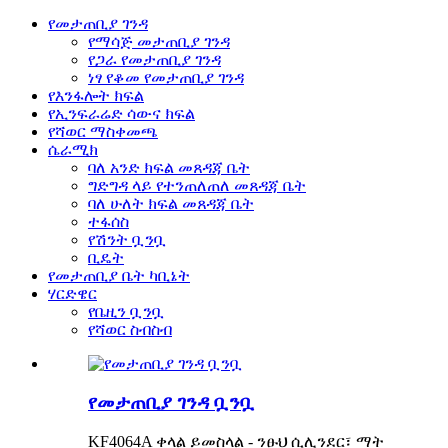
የመታጠቢያ ገንዳ
የማሳጅ መታጠቢያ ገንዳ
የጋራ የመታጠቢያ ገንዳ
ነፃ የቆመ የመታጠቢያ ገንዳ
የእንፋሎት ክፍል
የኢንፍራሬድ ሳውና ክፍል
የሻወር ማስቀመጫ
ሴራሚክ
ባለ አንድ ክፍል መጸዳጃ ቤት
ግድግዳ ላይ የተንጠለጠለ መጸዳጃ ቤት
ባለ ሁለት ክፍል መጸዳጃ ቤት
ተፋሰስ
የሽንት ቧንቧ
ቢዴት
የመታጠቢያ ቤት ካቢኔት
ሃርድዌር
የቤዚን ቧንቧ
የሻወር ስብስብ
የመታጠቢያ ገንዳ ቧንቧ
KF4064A ቀላል ይመስላል - ንፁህ ሲሊንደር፣ ማት