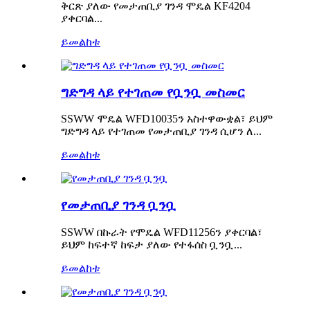
ቅርጽ ያለው የመታጠቢያ ገንዳ ሞዴል KF4204
ያቀርባል...
ይመልከቱ
ግድግዳ ላይ የተገጠመ የቧንቧ መስመር
SSWW ሞዴል WFD10035ን አስተዋውቋል፣ ይህም
ግድግዳ ላይ የተገጠመ የመታጠቢያ ገንዳ ሲሆን ለ...
ይመልከቱ
የመታጠቢያ ገንዳ ቧንቧ
SSWW በኩራት የሞዴል WFD11256ን ያቀርባል፣
ይህም ከፍተኛ ከፍታ ያለው የተፋሰስ ቧንቧ...
ይመልከቱ