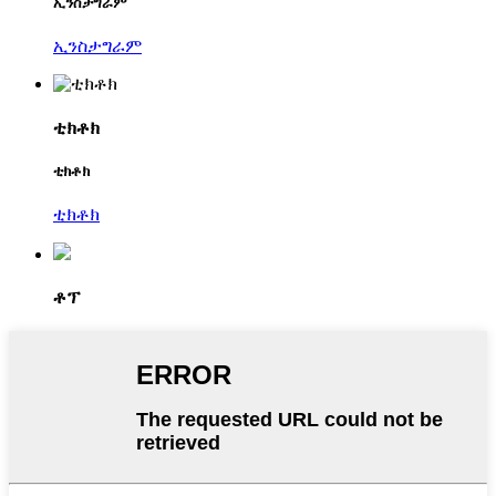
ኢንስታግራም
ኢንስታግራም
ቲክቶክ
ቲክቶክ
ቲክቶክ
ቶፕ