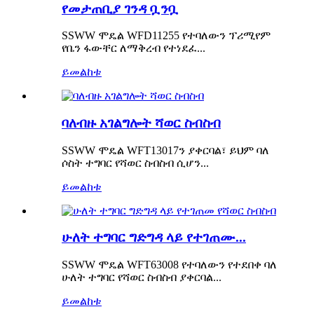
የመታጠቢያ ገንዳ ቧንቧ
SSWW ሞዴል WFD11255 የተባለውን ፕሪሚየም
የቤን ፋውቸር ለማቅረብ የተነደፈ...
ይመልከቱ
ባለብዙ አገልግሎት ሻወር ስብስብ
SSWW ሞዴል WFT13017ን ያቀርባል፣ ይህም ባለ
ሶስት ተግባር የሻወር ስብስብ ሲሆን...
ይመልከቱ
ሁለት ተግባር ግድግዳ ላይ የተገጠሙ...
SSWW ሞዴል WFT63008 የተባለውን የተደበቀ ባለ
ሁለት ተግባር የሻወር ስብስብ ያቀርባል...
ይመልከቱ