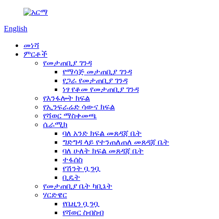
English
መነሻ
ምርቶች
የመታጠቢያ ገንዳ
የማሳጅ መታጠቢያ ገንዳ
የጋራ የመታጠቢያ ገንዳ
ነፃ የቆመ የመታጠቢያ ገንዳ
የእንፋሎት ክፍል
የኢንፍራሬድ ሳውና ክፍል
የሻወር ማስቀመጫ
ሴራሚክ
ባለ አንድ ክፍል መጸዳጃ ቤት
ግድግዳ ላይ የተንጠለጠለ መጸዳጃ ቤት
ባለ ሁለት ክፍል መጸዳጃ ቤት
ተፋሰስ
የሽንት ቧንቧ
ቢዴት
የመታጠቢያ ቤት ካቢኔት
ሃርድዌር
የቤዚን ቧንቧ
የሻወር ስብስብ