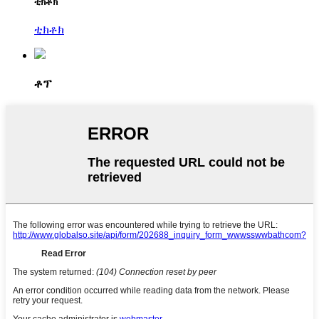
ቲክቶክ
ቲክቶክ
ቶፕ