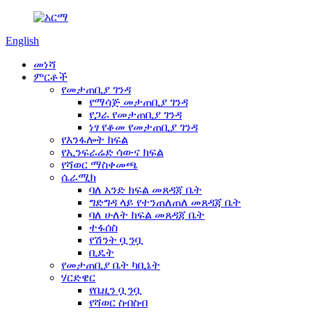
English
መነሻ
ምርቶች
የመታጠቢያ ገንዳ
የማሳጅ መታጠቢያ ገንዳ
የጋራ የመታጠቢያ ገንዳ
ነፃ የቆመ የመታጠቢያ ገንዳ
የእንፋሎት ክፍል
የኢንፍራሬድ ሳውና ክፍል
የሻወር ማስቀመጫ
ሴራሚክ
ባለ አንድ ክፍል መጸዳጃ ቤት
ግድግዳ ላይ የተንጠለጠለ መጸዳጃ ቤት
ባለ ሁለት ክፍል መጸዳጃ ቤት
ተፋሰስ
የሽንት ቧንቧ
ቢዴት
የመታጠቢያ ቤት ካቢኔት
ሃርድዌር
የቤዚን ቧንቧ
የሻወር ስብስብ