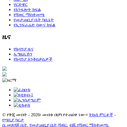
ሃርድዌር
የእንፋሎት ክፍል
የሻወር ማስቀመጫ
የመታጠቢያ ቤት ካቢኔት
የኢንፍራሬድ ሳውና ክፍል
ዜና
የኩባንያ ዜና
ኤግዚቢሽን
የኩባንያ እንቅስቃሴዎች
© የቅጂ መብት - 2026፡ መብቱ በህግ የተጠበቀ ነው።
ትኩስ ምርቶች
-
የጣቢያ ካርታ
ሴ መጸዳጃ ቤት
,
የመታጠቢያ ቤት ሻወር
,
ብጁ የሻወር ማስቀመጫ
,