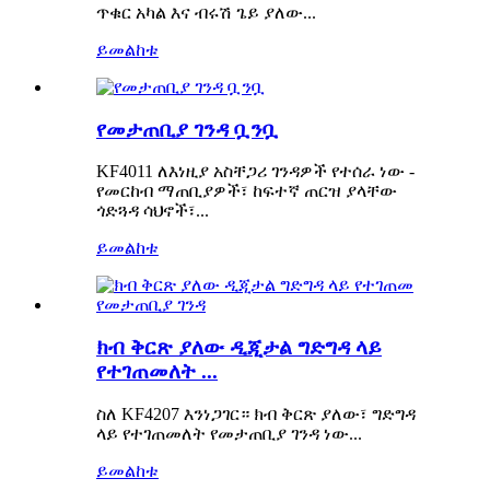
ጥቁር አካል እና ብሩሽ ጌይ ያለው...
ይመልከቱ
የመታጠቢያ ገንዳ ቧንቧ
KF4011 ለእነዚያ አስቸጋሪ ገንዳዎች የተሰራ ነው -
የመርከብ ማጠቢያዎች፣ ከፍተኛ ጠርዝ ያላቸው
ጎድጓዳ ሳህኖች፣...
ይመልከቱ
ክብ ቅርጽ ያለው ዲጂታል ግድግዳ ላይ
የተገጠመለት ...
ስለ KF4207 እንነጋገር። ክብ ቅርጽ ያለው፣ ግድግዳ
ላይ የተገጠመለት የመታጠቢያ ገንዳ ነው...
ይመልከቱ