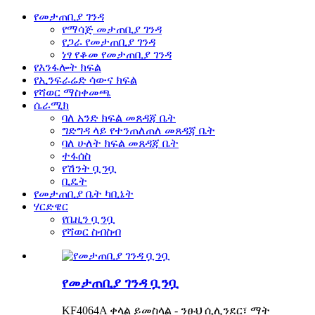
የመታጠቢያ ገንዳ
የማሳጅ መታጠቢያ ገንዳ
የጋራ የመታጠቢያ ገንዳ
ነፃ የቆመ የመታጠቢያ ገንዳ
የእንፋሎት ክፍል
የኢንፍራሬድ ሳውና ክፍል
የሻወር ማስቀመጫ
ሴራሚክ
ባለ አንድ ክፍል መጸዳጃ ቤት
ግድግዳ ላይ የተንጠለጠለ መጸዳጃ ቤት
ባለ ሁለት ክፍል መጸዳጃ ቤት
ተፋሰስ
የሽንት ቧንቧ
ቢዴት
የመታጠቢያ ቤት ካቢኔት
ሃርድዌር
የቤዚን ቧንቧ
የሻወር ስብስብ
የመታጠቢያ ገንዳ ቧንቧ
KF4064A ቀላል ይመስላል - ንፁህ ሲሊንደር፣ ማት