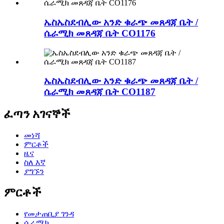
ኤስኤስደብሊው አንድ ቁራጭ መጸዳጃ ቤት /
ሴራሚክ መጸዳጃ ቤት CO1176
ኤስኤስደብሊው አንድ ቁራጭ መጸዳጃ ቤት /
ሴራሚክ መጸዳጃ ቤት CO1187
ፈጣን አገናኞች
መነሻ
ምርቶች
ዜና
ስለ እኛ
ያግኙን
ምርቶች
የመታጠቢያ ገንዳ
ሴራሚክ