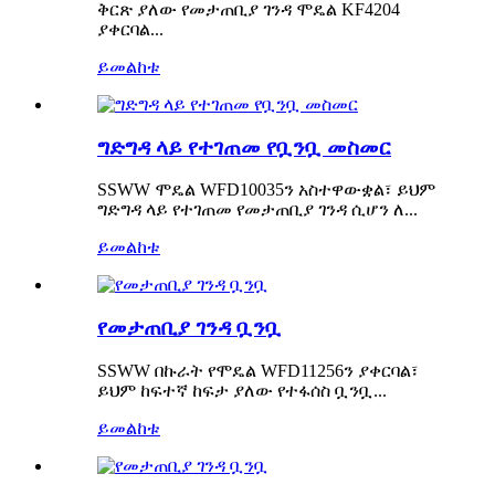
ቅርጽ ያለው የመታጠቢያ ገንዳ ሞዴል KF4204
ያቀርባል...
ይመልከቱ
ግድግዳ ላይ የተገጠመ የቧንቧ መስመር
SSWW ሞዴል WFD10035ን አስተዋውቋል፣ ይህም
ግድግዳ ላይ የተገጠመ የመታጠቢያ ገንዳ ሲሆን ለ...
ይመልከቱ
የመታጠቢያ ገንዳ ቧንቧ
SSWW በኩራት የሞዴል WFD11256ን ያቀርባል፣
ይህም ከፍተኛ ከፍታ ያለው የተፋሰስ ቧንቧ...
ይመልከቱ