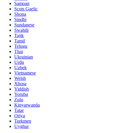
Samoan
Scots Gaelic
Shona
Sindhi
Sundanese
Swahili
Tajik
Tamil
Telugu
Thai
Ukrainian
Urdu
Uzbek
Vietnamese
Welsh
Xhosa
Yiddish
Yoruba
Zulu
Kinyarwanda
Tatar
Oriya
Turkmen
Uyghur