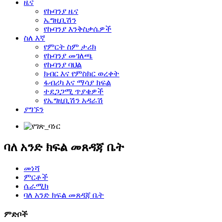
ዜና
የኩባንያ ዜና
ኤግዚቢሽን
የኩባንያ እንቅስቃሴዎች
ስለ እኛ
የምርት ስም ታሪክ
የኩባንያ መገለጫ
የኩባንያ ባህል
ክብር እና የምስክር ወረቀት
ፋብሪካ እና ማሳያ ክፍል
ተደጋጋሚ ጥያቄዎች
የኤግዚቢሽን አዳራሽ
ያግኙን
ባለ አንድ ክፍል መጸዳጃ ቤት
መነሻ
ምርቶች
ሴራሚክ
ባለ አንድ ክፍል መጸዳጃ ቤት
ምድቦች