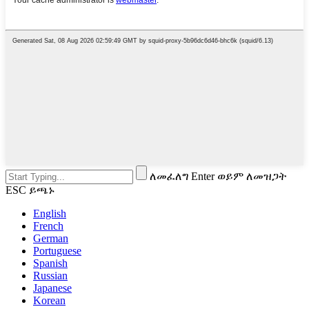
ለመፈለግ Enter ወይም ለመዝጋት
ESC ይጫኑ
English
French
German
Portuguese
Spanish
Russian
Japanese
Korean