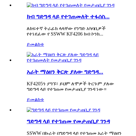
ክብ ግድግዳ ላይ የተገጠመለት ተፋሰስ...
ለከፍተኛ ትራፊክ ላላቸው የንግድ አካባቢዎች
የተነደፈው የ SSWW KF4206 ክብ ኮንክ...
ይመልከቱ
አራት ማዕዘን ቅርጽ ያለው ግድግዳ...
KF4205ን ያግኙ፣ ይህም ለሞዎች ትርጉም ያለው
ግድግዳ ላይ የተገጠመ የመታጠቢያ ገንዳ ነው።
ይመልከቱ
ግድግዳ ላይ የተገጠመ የመታጠቢያ ገንዳ
SSWW በኩራት በግድግዳ ላይ የተገጠመ አራት ማዕዘን