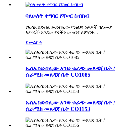
ባለሁለት ተግባር የሻወር ስብስብ
የኤስኤስደብሊውደብሊው የንፅህና ዕቃዎች ባለሙያ
አምራች እንደመሆናችን መጠን፣ ለምርት...
ይመልከቱ
ኤስኤስደብሊው አንድ ቁራጭ መጸዳጃ ቤት /
ሴራሚክ መጸዳጃ ቤት CO1085
ኤስኤስደብሊው አንድ ቁራጭ መጸዳጃ ቤት /
ሴራሚክ መጸዳጃ ቤት CO1153