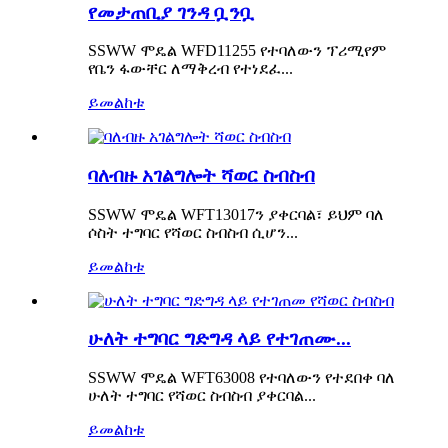
የመታጠቢያ ገንዳ ቧንቧ
SSWW ሞዴል WFD11255 የተባለውን ፕሪሚየም
የቤን ፋውቸር ለማቅረብ የተነደፈ...
ይመልከቱ
ባለብዙ አገልግሎት ሻወር ስብስብ
SSWW ሞዴል WFT13017ን ያቀርባል፣ ይህም ባለ
ሶስት ተግባር የሻወር ስብስብ ሲሆን...
ይመልከቱ
ሁለት ተግባር ግድግዳ ላይ የተገጠሙ...
SSWW ሞዴል WFT63008 የተባለውን የተደበቀ ባለ
ሁለት ተግባር የሻወር ስብስብ ያቀርባል...
ይመልከቱ