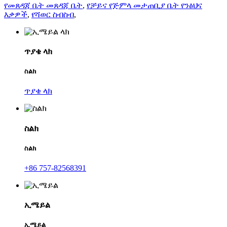
የመጸዳጃ ቤት መጸዳጃ ቤት
,
የቻይና የጅምላ መታጠቢያ ቤት የንፅህና
እቃዎች
,
የሻወር ስብስብ
,
ጥያቄ ላክ
ስልክ
ጥያቄ ላክ
ስልክ
ስልክ
+86 757-82568391
ኢሜይል
ኢሜይል