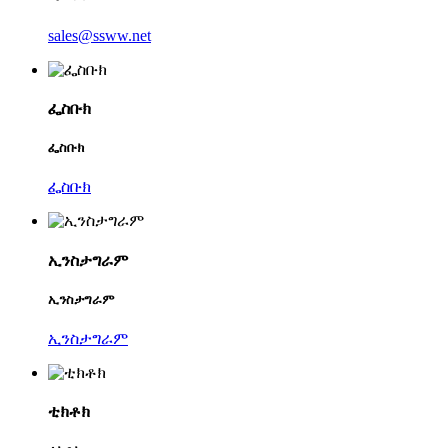
sales@ssww.net
ፌስቡክ
ፌስቡክ
ፌስቡክ
ኢንስታግራም
ኢንስታግራም
ኢንስታግራም
ቲክቶክ