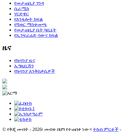
የመታጠቢያ ገንዳ
ሴራሚክ
ሃርድዌር
የእንፋሎት ክፍል
የሻወር ማስቀመጫ
የመታጠቢያ ቤት ካቢኔት
የኢንፍራሬድ ሳውና ክፍል
ዜና
የኩባንያ ዜና
ኤግዚቢሽን
የኩባንያ እንቅስቃሴዎች
© የቅጂ መብት - 2026፡ መብቱ በህግ የተጠበቀ ነው።
ትኩስ ምርቶች
-