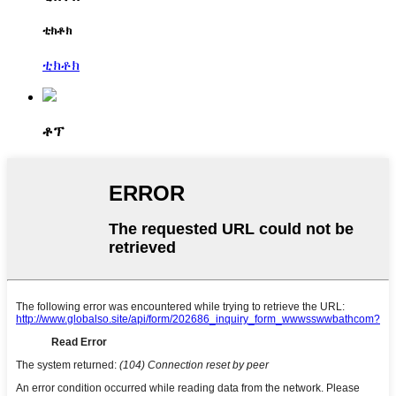
ቲክቶክ
ቲክቶክ
ቶፕ