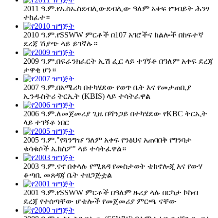
2011 ዓ.ም.
የኤስኤስደብሊውደብሊው ዓለም አቀፍ የግብይት ሕንፃ
ተከፈተ።
2010 ዓ.ም.
የSSWW ምርቶች በ107 አገሮችና ክልሎች በከፍተኛ
ደረጃ ሽያጭ ላይ ይገኛሉ።
2009 ዓ.ም.
በፍራንክፈርት ኢሽ ፌር ላይ ተገኝቶ በዓለም አቀፍ ደረጃ
ታዋቂ ሆነ።
2007 ዓ.ም.
በአሜሪካ በተካሄደው የወጥ ቤት እና የመታጠቢያ
ኢንዱስትሪ ትርኢት (KBIS) ላይ ተሳትፈዋል
2006 ዓ.ም.
ለመጀመሪያ ጊዜ በሻንጋይ በተካሄደው የKBC ትርኢት
ላይ ተገኝቶ ነበር
2005 ዓ.ም.
"የጓንግዡ ዓለም አቀፍ የንፅህና አጠባበቅ የግንባታ
ቁሳቁሶች ኤክስፖ" ላይ ተሳትፈዋል።
2003 ዓ.ም.
ናኖ በቀላሉ የሚጸዳ የመስታወት ቴክኖሎጂ እና የውሃ
ቆጣቢ መጸዳጃ ቤት ተዘጋጅቷል
2001 ዓ.ም.
የSSWW ምርቶች በዓለም ዙሪያ ላሉ በርካታ ኮከብ
ደረጃ የተሰጣቸው ሆቴሎች የመጀመሪያ ምርጫ ናቸው