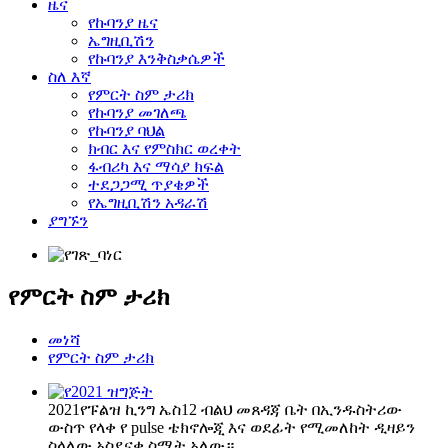
ዜና
የኩባንያ ዜና
ኤግዚቢሽን
የኩባንያ እንቅስቃሴዎች
ስለ እኛ
የምርት ስም ታሪክ
የኩባንያ መገለጫ
የኩባንያ ባህል
ክብር እና የምስክር ወረቀት
ፋብሪካ እና ማሳያ ክፍል
ተደጋጋሚ ጥያቄዎች
የኤግዚቢሽን አዳራሽ
ያግኙን
የምርት ስም ታሪክ
መነሻ
የምርት ስም ታሪክ
2021
የፑልዝ ኪንግ ኤስ12 ብልህ መጸዳጃ ቤት በኢንዱስትሪው
ውስጥ የላቀ የ pulse ቴክኖሎጂ እና ወደፊት የሚመለከት ዲዛይን
ስላለው አስደናቂ ስሜት አለው።