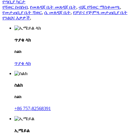
የጣቢያ ካርታ
የሻወር ስብስብ
,
የመጸዳጃ ቤት መጸዳጃ ቤት
,
ብጁ የሻወር ማስቀመጫ
,
የመታጠቢያ ቤት ሻወር
,
ሴ መጸዳጃ ቤት
,
የቻይና የጅምላ መታጠቢያ ቤት
የንፅህና እቃዎች
,
ጥያቄ ላክ
ስልክ
ጥያቄ ላክ
ስልክ
ስልክ
+86 757-82568391
ኢሜይል