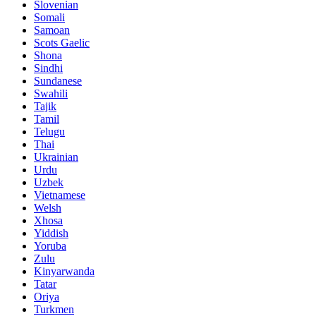
Slovenian
Somali
Samoan
Scots Gaelic
Shona
Sindhi
Sundanese
Swahili
Tajik
Tamil
Telugu
Thai
Ukrainian
Urdu
Uzbek
Vietnamese
Welsh
Xhosa
Yiddish
Yoruba
Zulu
Kinyarwanda
Tatar
Oriya
Turkmen