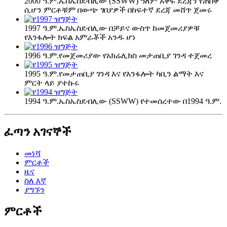
2000 ዓ.ም.
ኤስኤስደብሊው (SSWW) ዓለም አቀፍ ደረጃን የጠበቀ
ሲሆን ምርቶቹም በውጭ ገበያዎች በከፍተኛ ደረጃ መሸጥ ጀመሩ
1997 ዓ.ም.
ኤስኤስደብሊው በቻይና ውስጥ ከመጀመሪያዎቹ
የእንፋሎት ክፍል አምራቾች አንዱ ሆነ
1996 ዓ.ም.
የመጀመሪያው የአክሬሊክስ መታጠቢያ ገንዳ ተጀመረ
1995 ዓ.ም.
የመታጠቢያ ገንዳ እና የእንፋሎት ካቢን ልማት እና
ምርት ላይ ያተኩሩ
1994 ዓ.ም.
ኤስኤስደብሊው (SSWW) የተመሰረተው በ1994 ዓ.ም.
ፈጣን አገናኞች
መነሻ
ምርቶች
ዜና
ስለ እኛ
ያግኙን
ምርቶች