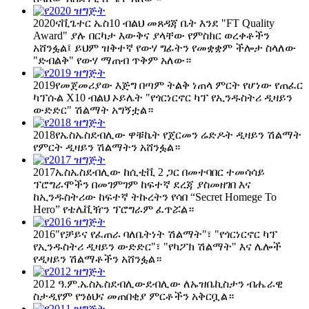
2020
ናቪጌተር ኤስ10 ብልህ መጸዳጃ ቤት እንደ "FT Quality
Award" ያሉ በርካታ እውቅና ያላቸው የምስክር ወረቀቶችን
አሸንፏል፤ ይህም ዝቅተኛ የውሃ ግፊትን የመቋቋም ችሎታ ስላለው
"ድብልቅ" የውሃ ማጠብ ጥቅም አለው።
2019
የመጀመሪያው እጅግ በጣም ትልቅ ነጠላ ምርት የሆነው የጠፈር
ካፕሱል X10 ብልህ ኦይሌት "የጎርነርኖር ካፕ የኢንዱስትሪ ዲዛይን
ውድድር" ሽልማት አግኝቷል።
2018
የኤስኤስደብሊው ዋቹኬት የጀርመን ሬድዶት ዲዛይን ሽልማት
የምርት ዲዛይን ሽልማትን አሸንፏል።
2017
ኤስኤስደብሊው ከሲቲቪ 2 ጋር በመተባበር ተመሳሳይ
ፕሮግራሞችን በመገምገም ከፍተኛ ደረጃ ያስመዘገበ እና
ከኢንዱስትሪው ከፍተኛ ትኩረትን የሳበ “Secret Homege To
Hero” የቴሌቪዥን ፕሮግራም ፈጥሯል።
2016
"የቻይና የፈጠራ ባለቤትነት ሽልማት"፣ "የጎርነርኖር ካፕ
የኢንዱስትሪ ዲዛይን ውድድር"፣ "የካፖክ ሽልማት" እና ሌሎች
የዲዛይን ሽልማቶችን አሸንፏል።
2012 ዓ.ም.
ኤስኤስደብሊውደብሊው ለኡዝቤኪስታን ብሔራዊ
ስታዲየም የንፅህና መጠበቂያ ምርቶችን አቅርቧል።