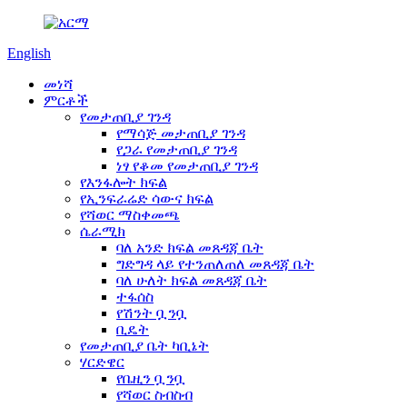
English
መነሻ
ምርቶች
የመታጠቢያ ገንዳ
የማሳጅ መታጠቢያ ገንዳ
የጋራ የመታጠቢያ ገንዳ
ነፃ የቆመ የመታጠቢያ ገንዳ
የእንፋሎት ክፍል
የኢንፍራሬድ ሳውና ክፍል
የሻወር ማስቀመጫ
ሴራሚክ
ባለ አንድ ክፍል መጸዳጃ ቤት
ግድግዳ ላይ የተንጠለጠለ መጸዳጃ ቤት
ባለ ሁለት ክፍል መጸዳጃ ቤት
ተፋሰስ
የሽንት ቧንቧ
ቢዴት
የመታጠቢያ ቤት ካቢኔት
ሃርድዌር
የቤዚን ቧንቧ
የሻወር ስብስብ