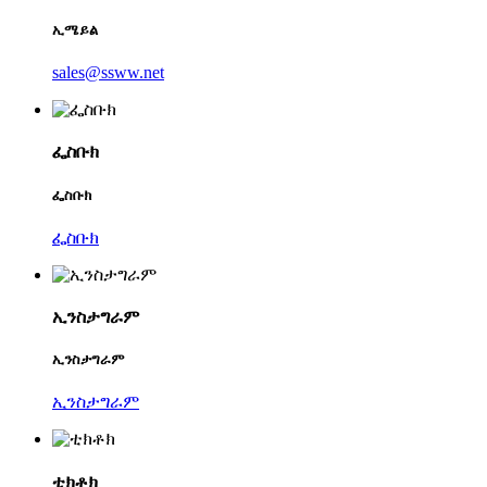
ኢሜይል
sales@ssww.net
ፌስቡክ
ፌስቡክ
ፌስቡክ
ኢንስታግራም
ኢንስታግራም
ኢንስታግራም
ቲክቶክ