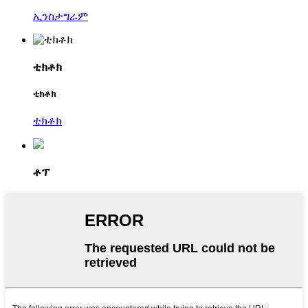
ኢንስታግራም
ቲክቶክ
ቲክቶክ
ቲክቶክ
ቶፕ