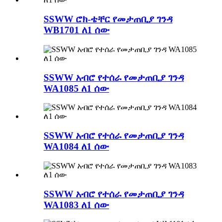
SSWW ሮክ-ቴቸር የመታጠቢያ ገንዳ
WB1701 ለ1 ሰው
SSWW አብሮ የተሰራ የመታጠቢያ ገንዳ
WA1085 ለ1 ሰው
SSWW አብሮ የተሰራ የመታጠቢያ ገንዳ
WA1084 ለ1 ሰው
SSWW አብሮ የተሰራ የመታጠቢያ ገንዳ
WA1083 ለ1 ሰው