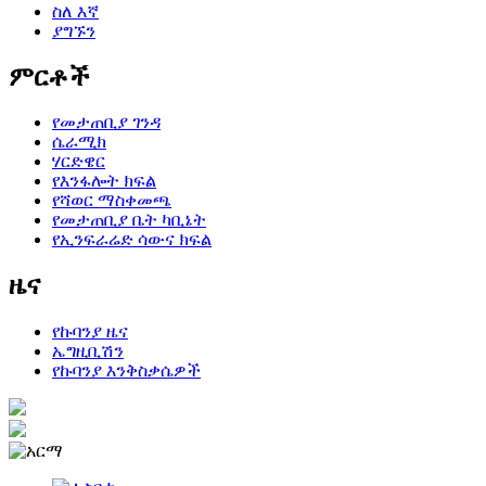
ስለ እኛ
ያግኙን
ምርቶች
የመታጠቢያ ገንዳ
ሴራሚክ
ሃርድዌር
የእንፋሎት ክፍል
የሻወር ማስቀመጫ
የመታጠቢያ ቤት ካቢኔት
የኢንፍራሬድ ሳውና ክፍል
ዜና
የኩባንያ ዜና
ኤግዚቢሽን
የኩባንያ እንቅስቃሴዎች