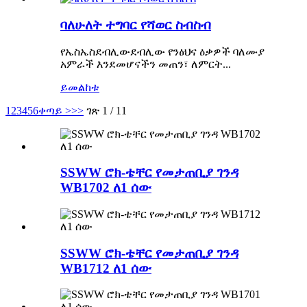
ባለሁለት ተግባር የሻወር ስብስብ
የኤስኤስደብሊውደብሊው የንፅህና ዕቃዎች ባለሙያ
አምራች እንደመሆናችን መጠን፣ ለምርት...
ይመልከቱ
1
2
3
4
5
6
ቀጣይ >
>>
ገጽ 1 / 11
SSWW ሮክ-ቴቸር የመታጠቢያ ገንዳ
WB1702 ለ1 ሰው
SSWW ሮክ-ቴቸር የመታጠቢያ ገንዳ
WB1712 ለ1 ሰው