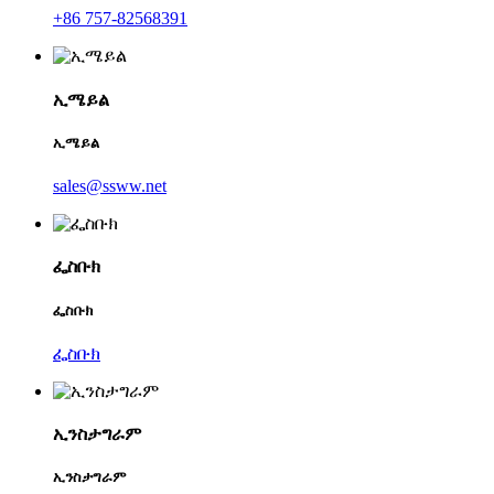
+86 757-82568391
ኢሜይል
ኢሜይል
sales@ssww.net
ፌስቡክ
ፌስቡክ
ፌስቡክ
ኢንስታግራም
ኢንስታግራም