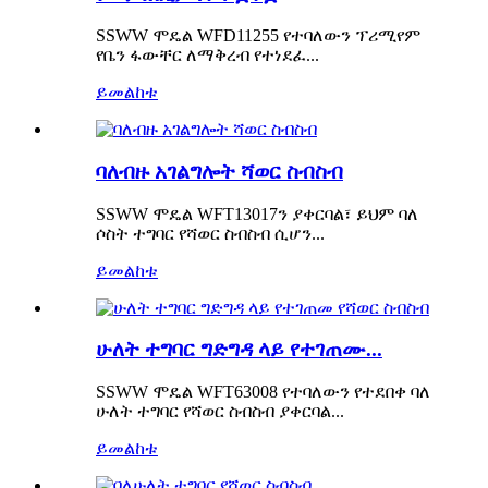
SSWW ሞዴል WFD11255 የተባለውን ፕሪሚየም
የቤን ፋውቸር ለማቅረብ የተነደፈ...
ይመልከቱ
ባለብዙ አገልግሎት ሻወር ስብስብ
SSWW ሞዴል WFT13017ን ያቀርባል፣ ይህም ባለ
ሶስት ተግባር የሻወር ስብስብ ሲሆን...
ይመልከቱ
ሁለት ተግባር ግድግዳ ላይ የተገጠሙ...
SSWW ሞዴል WFT63008 የተባለውን የተደበቀ ባለ
ሁለት ተግባር የሻወር ስብስብ ያቀርባል...
ይመልከቱ