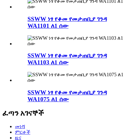
SSWW ነፃ የቆመ የመታጠቢያ ገንዳ
WA1101 ለ1 ሰው
SSWW ነፃ የቆመ የመታጠቢያ ገንዳ
WA1103 ለ1 ሰው
SSWW ነፃ የቆመ የመታጠቢያ ገንዳ
WA1075 ለ1 ሰው
ፈጣን አገናኞች
መነሻ
ምርቶች
ዜና