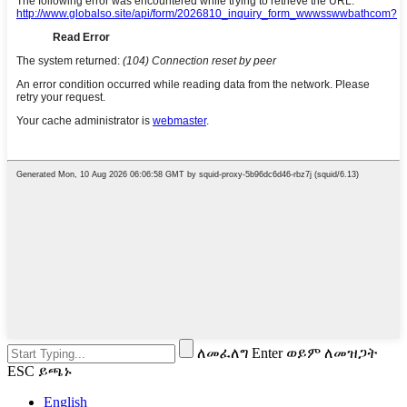
ለመፈለግ Enter ወይም ለመዝጋት
ESC ይጫኑ
English