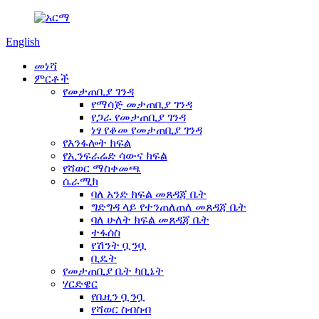
English
መነሻ
ምርቶች
የመታጠቢያ ገንዳ
የማሳጅ መታጠቢያ ገንዳ
የጋራ የመታጠቢያ ገንዳ
ነፃ የቆመ የመታጠቢያ ገንዳ
የእንፋሎት ክፍል
የኢንፍራሬድ ሳውና ክፍል
የሻወር ማስቀመጫ
ሴራሚክ
ባለ አንድ ክፍል መጸዳጃ ቤት
ግድግዳ ላይ የተንጠለጠለ መጸዳጃ ቤት
ባለ ሁለት ክፍል መጸዳጃ ቤት
ተፋሰስ
የሽንት ቧንቧ
ቢዴት
የመታጠቢያ ቤት ካቢኔት
ሃርድዌር
የቤዚን ቧንቧ
የሻወር ስብስብ