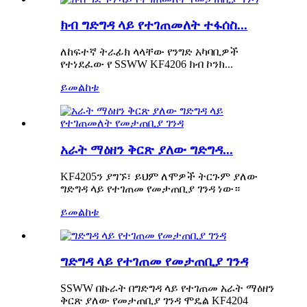
ክብ ግድግዳ ላይ የተገጠመለት ተፋሰስ...
ለከፍተኛ ትራፊክ ላላቸው የንግድ አካባቢዎች
የተነደፈው የ SSWW KF4206 ክብ ኮንክ...
ይመልከቱ
አራት ማዕዘን ቅርጽ ያለው ግድግዳ...
KF4205ን ያግኙ፣ ይህም ለሞዎች ትርጉም ያለው
ግድግዳ ላይ የተገጠመ የመታጠቢያ ገንዳ ነው።
ይመልከቱ
ግድግዳ ላይ የተገጠመ የመታጠቢያ ገንዳ
SSWW በኩራት በግድግዳ ላይ የተገጠመ አራት ማዕዘን
ቅርጽ ያለው የመታጠቢያ ገንዳ ሞዴል KF4204