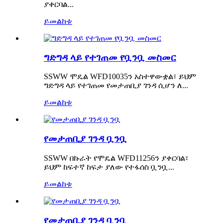
ያቀርባል...
ይመልከቱ
ግድግዳ ላይ የተገጠመ የቧንቧ መስመር
SSWW ሞዴል WFD10035ን አስተዋውቋል፣ ይህም
ግድግዳ ላይ የተገጠመ የመታጠቢያ ገንዳ ሲሆን ለ...
ይመልከቱ
የመታጠቢያ ገንዳ ቧንቧ
SSWW በኩራት የሞዴል WFD11256ን ያቀርባል፣
ይህም ከፍተኛ ከፍታ ያለው የተፋሰስ ቧንቧ...
ይመልከቱ
የመታጠቢያ ገንዳ ቧንቧ