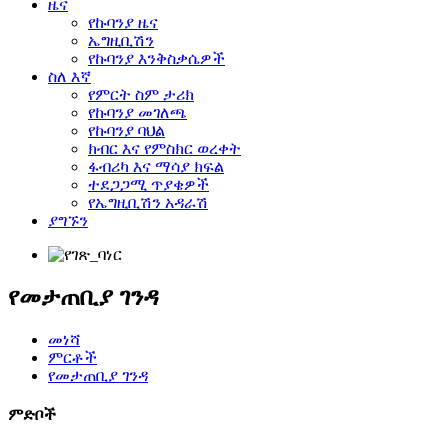
ዜና
የኩባንያ ዜና
ኤግዚቢሽን
የኩባንያ እንቅስቃሴዎች
ስለ እኛ
የምርት ስም ታሪክ
የኩባንያ መገለጫ
የኩባንያ ባህል
ክብር እና የምስክር ወረቀት
ፋብሪካ እና ማሳያ ክፍል
ተደጋጋሚ ጥያቄዎች
የኤግዚቢሽን አዳራሽ
ያግኙን
የመታጠቢያ ገንዳ
መነሻ
ምርቶች
የመታጠቢያ ገንዳ
ምድቦች