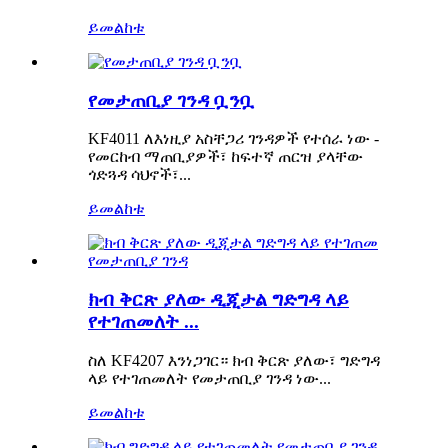
ይመልከቱ
የመታጠቢያ ገንዳ ቧንቧ
KF4011 ለእነዚያ አስቸጋሪ ገንዳዎች የተሰራ ነው -
የመርከብ ማጠቢያዎች፣ ከፍተኛ ጠርዝ ያላቸው
ጎድጓዳ ሳህኖች፣...
ይመልከቱ
ክብ ቅርጽ ያለው ዲጂታል ግድግዳ ላይ
የተገጠመለት ...
ስለ KF4207 እንነጋገር። ክብ ቅርጽ ያለው፣ ግድግዳ
ላይ የተገጠመለት የመታጠቢያ ገንዳ ነው...
ይመልከቱ