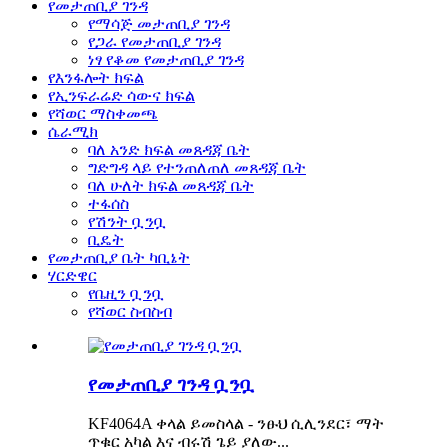
የመታጠቢያ ገንዳ
የማሳጅ መታጠቢያ ገንዳ
የጋራ የመታጠቢያ ገንዳ
ነፃ የቆመ የመታጠቢያ ገንዳ
የእንፋሎት ክፍል
የኢንፍራሬድ ሳውና ክፍል
የሻወር ማስቀመጫ
ሴራሚክ
ባለ አንድ ክፍል መጸዳጃ ቤት
ግድግዳ ላይ የተንጠለጠለ መጸዳጃ ቤት
ባለ ሁለት ክፍል መጸዳጃ ቤት
ተፋሰስ
የሽንት ቧንቧ
ቢዴት
የመታጠቢያ ቤት ካቢኔት
ሃርድዌር
የቤዚን ቧንቧ
የሻወር ስብስብ
የመታጠቢያ ገንዳ ቧንቧ
KF4064A ቀላል ይመስላል - ንፁህ ሲሊንደር፣ ማት
ጥቁር አካል እና ብሩሽ ጌይ ያለው...