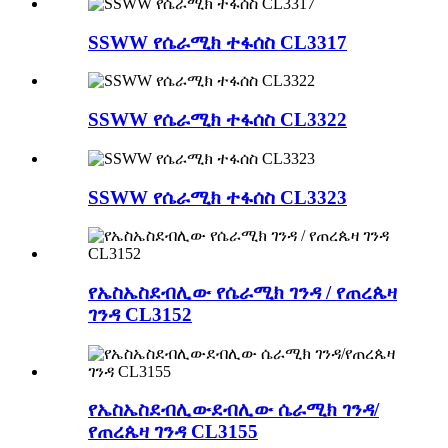
SSWW የሴራሚክ ተፋሰስ CL3317
SSWW የሴራሚክ ተፋሰስ CL3322
SSWW የሴራሚክ ተፋሰስ CL3323
የኤስኤስደብሊው የሴራሚክ ገንዳ / የጠረጴዛ
ገንዳ CL3152
የኤስኤስደብሊውደብሊው ሴራሚክ ገንዳ/
የጠረጴዛ ገንዳ CL3155