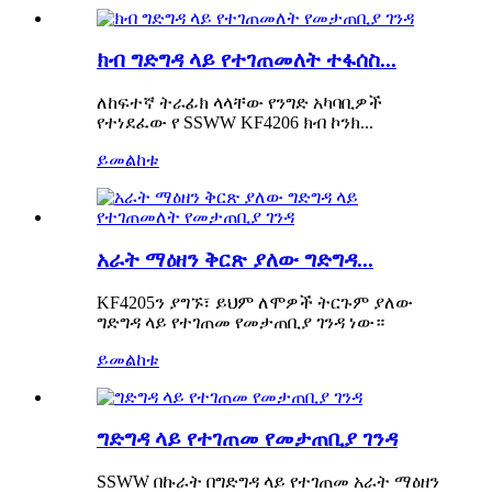
ክብ ግድግዳ ላይ የተገጠመለት ተፋሰስ...
ለከፍተኛ ትራፊክ ላላቸው የንግድ አካባቢዎች
የተነደፈው የ SSWW KF4206 ክብ ኮንክ...
ይመልከቱ
አራት ማዕዘን ቅርጽ ያለው ግድግዳ...
KF4205ን ያግኙ፣ ይህም ለሞዎች ትርጉም ያለው
ግድግዳ ላይ የተገጠመ የመታጠቢያ ገንዳ ነው።
ይመልከቱ
ግድግዳ ላይ የተገጠመ የመታጠቢያ ገንዳ
SSWW በኩራት በግድግዳ ላይ የተገጠመ አራት ማዕዘን