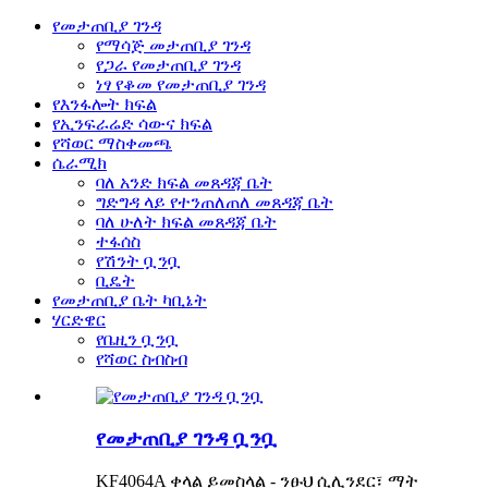
የመታጠቢያ ገንዳ
የማሳጅ መታጠቢያ ገንዳ
የጋራ የመታጠቢያ ገንዳ
ነፃ የቆመ የመታጠቢያ ገንዳ
የእንፋሎት ክፍል
የኢንፍራሬድ ሳውና ክፍል
የሻወር ማስቀመጫ
ሴራሚክ
ባለ አንድ ክፍል መጸዳጃ ቤት
ግድግዳ ላይ የተንጠለጠለ መጸዳጃ ቤት
ባለ ሁለት ክፍል መጸዳጃ ቤት
ተፋሰስ
የሽንት ቧንቧ
ቢዴት
የመታጠቢያ ቤት ካቢኔት
ሃርድዌር
የቤዚን ቧንቧ
የሻወር ስብስብ
የመታጠቢያ ገንዳ ቧንቧ
KF4064A ቀላል ይመስላል - ንፁህ ሲሊንደር፣ ማት