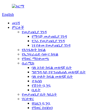
English
መነሻ
ምርቶች
የመታጠቢያ ገንዳ
የማሳጅ መታጠቢያ ገንዳ
የጋራ የመታጠቢያ ገንዳ
ነፃ የቆመ የመታጠቢያ ገንዳ
የእንፋሎት ክፍል
የኢንፍራሬድ ሳውና ክፍል
የሻወር ማስቀመጫ
ሴራሚክ
ባለ አንድ ክፍል መጸዳጃ ቤት
ግድግዳ ላይ የተንጠለጠለ መጸዳጃ ቤት
ባለ ሁለት ክፍል መጸዳጃ ቤት
ተፋሰስ
የሽንት ቧንቧ
ቢዴት
የመታጠቢያ ቤት ካቢኔት
ሃርድዌር
የቤዚን ቧንቧ
የሻወር ስብስብ