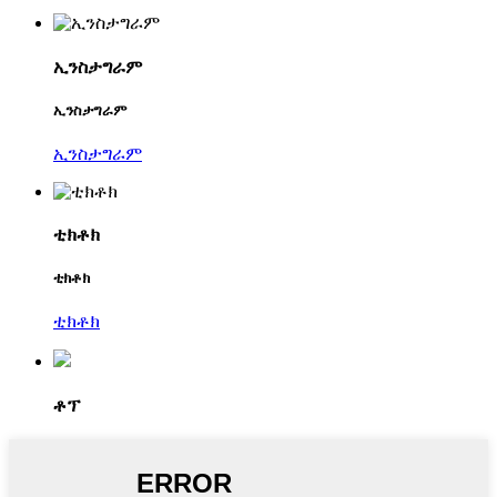
ኢንስታግራም
ኢንስታግራም
ኢንስታግራም
ቲክቶክ
ቲክቶክ
ቲክቶክ
ቶፕ