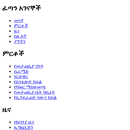
ፈጣን አገናኞች
መነሻ
ምርቶች
ዜና
ስለ እኛ
ያግኙን
ምርቶች
የመታጠቢያ ገንዳ
ሴራሚክ
ሃርድዌር
የእንፋሎት ክፍል
የሻወር ማስቀመጫ
የመታጠቢያ ቤት ካቢኔት
የኢንፍራሬድ ሳውና ክፍል
ዜና
የኩባንያ ዜና
ኤግዚቢሽን