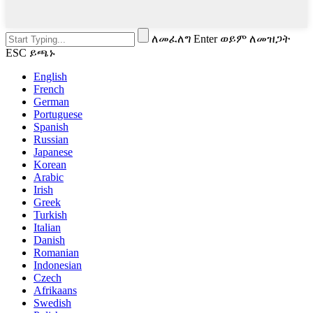
ለመፈለግ Enter ወይም ለመዝጋት
ESC ይጫኑ
English
French
German
Portuguese
Spanish
Russian
Japanese
Korean
Arabic
Irish
Greek
Turkish
Italian
Danish
Romanian
Indonesian
Czech
Afrikaans
Swedish