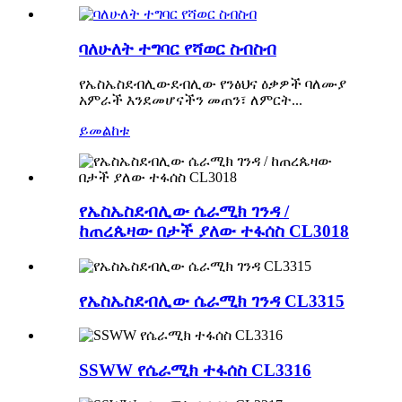
ባለሁለት ተግባር የሻወር ስብስብ
የኤስኤስደብሊውደብሊው የንፅህና ዕቃዎች ባለሙያ
አምራች እንደመሆናችን መጠን፣ ለምርት...
ይመልከቱ
የኤስኤስደብሊው ሴራሚክ ገንዳ /
ከጠረጴዛው በታች ያለው ተፋሰስ CL3018
የኤስኤስደብሊው ሴራሚክ ገንዳ CL3315
SSWW የሴራሚክ ተፋሰስ CL3316