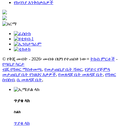
የኩባንያ እንቅስቃሴዎች
© የቅጂ መብት - 2026፡ መብቱ በህግ የተጠበቀ ነው።
ትኩስ ምርቶች
-
የጣቢያ ካርታ
ብጁ የሻወር ማስቀመጫ
,
የመታጠቢያ ቤት ሻወር
,
የቻይና የጅምላ
መታጠቢያ ቤት የንፅህና እቃዎች
,
የመጸዳጃ ቤት መጸዳጃ ቤት
,
የሻወር
ስብስብ
,
ሴ መጸዳጃ ቤት
,
ጥያቄ ላክ
ስልክ
ጥያቄ ላክ