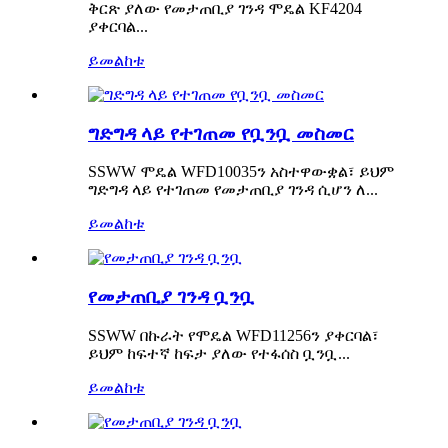
ቅርጽ ያለው የመታጠቢያ ገንዳ ሞዴል KF4204
ያቀርባል...
ይመልከቱ
ግድግዳ ላይ የተገጠመ የቧንቧ መስመር
SSWW ሞዴል WFD10035ን አስተዋውቋል፣ ይህም
ግድግዳ ላይ የተገጠመ የመታጠቢያ ገንዳ ሲሆን ለ...
ይመልከቱ
የመታጠቢያ ገንዳ ቧንቧ
SSWW በኩራት የሞዴል WFD11256ን ያቀርባል፣
ይህም ከፍተኛ ከፍታ ያለው የተፋሰስ ቧንቧ...
ይመልከቱ