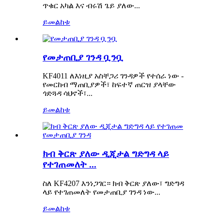
ጥቁር አካል እና ብሩሽ ጌይ ያለው...
ይመልከቱ
የመታጠቢያ ገንዳ ቧንቧ
KF4011 ለእነዚያ አስቸጋሪ ገንዳዎች የተሰራ ነው -
የመርከብ ማጠቢያዎች፣ ከፍተኛ ጠርዝ ያላቸው
ጎድጓዳ ሳህኖች፣...
ይመልከቱ
ክብ ቅርጽ ያለው ዲጂታል ግድግዳ ላይ
የተገጠመለት ...
ስለ KF4207 እንነጋገር። ክብ ቅርጽ ያለው፣ ግድግዳ
ላይ የተገጠመለት የመታጠቢያ ገንዳ ነው...
ይመልከቱ