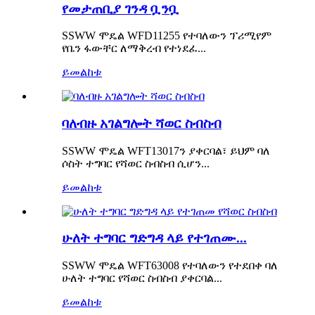
የመታጠቢያ ገንዳ ቧንቧ
SSWW ሞዴል WFD11255 የተባለውን ፕሪሚየም
የቤን ፋውቸር ለማቅረብ የተነደፈ...
ይመልከቱ
ባለብዙ አገልግሎት ሻወር ስብስብ
SSWW ሞዴል WFT13017ን ያቀርባል፣ ይህም ባለ
ሶስት ተግባር የሻወር ስብስብ ሲሆን...
ይመልከቱ
ሁለት ተግባር ግድግዳ ላይ የተገጠሙ...
SSWW ሞዴል WFT63008 የተባለውን የተደበቀ ባለ
ሁለት ተግባር የሻወር ስብስብ ያቀርባል...
ይመልከቱ