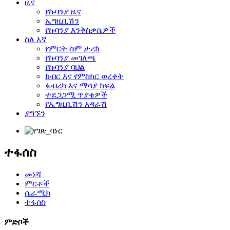
ዜና
የኩባንያ ዜና
ኤግዚቢሽን
የኩባንያ እንቅስቃሴዎች
ስለ እኛ
የምርት ስም ታሪክ
የኩባንያ መገለጫ
የኩባንያ ባህል
ክብር እና የምስክር ወረቀት
ፋብሪካ እና ማሳያ ክፍል
ተደጋጋሚ ጥያቄዎች
የኤግዚቢሽን አዳራሽ
ያግኙን
ተፋሰስ
መነሻ
ምርቶች
ሴራሚክ
ተፋሰስ
ምድቦች