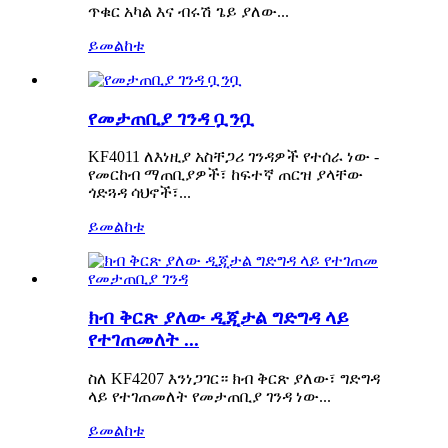
ጥቁር አካል እና ብሩሽ ጌይ ያለው...
ይመልከቱ
የመታጠቢያ ገንዳ ቧንቧ
KF4011 ለእነዚያ አስቸጋሪ ገንዳዎች የተሰራ ነው -
የመርከብ ማጠቢያዎች፣ ከፍተኛ ጠርዝ ያላቸው
ጎድጓዳ ሳህኖች፣...
ይመልከቱ
ክብ ቅርጽ ያለው ዲጂታል ግድግዳ ላይ
የተገጠመለት ...
ስለ KF4207 እንነጋገር። ክብ ቅርጽ ያለው፣ ግድግዳ
ላይ የተገጠመለት የመታጠቢያ ገንዳ ነው...
ይመልከቱ