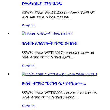
የመታጠቢያ ገንዳ ቧንቧ
SSWW ሞዴል WFD11255 የተባለውን ፕሪሚየም
የቤን ፋውቸር ለማቅረብ የተነደፈ...
ይመልከቱ
ባለብዙ አገልግሎት ሻወር ስብስብ
SSWW ሞዴል WFT13017ን ያቀርባል፣ ይህም ባለ
ሶስት ተግባር የሻወር ስብስብ ሲሆን...
ይመልከቱ
ሁለት ተግባር ግድግዳ ላይ የተገጠሙ...
SSWW ሞዴል WFT63008 የተባለውን የተደበቀ ባለ
ሁለት ተግባር የሻወር ስብስብ ያቀርባል...
ይመልከቱ