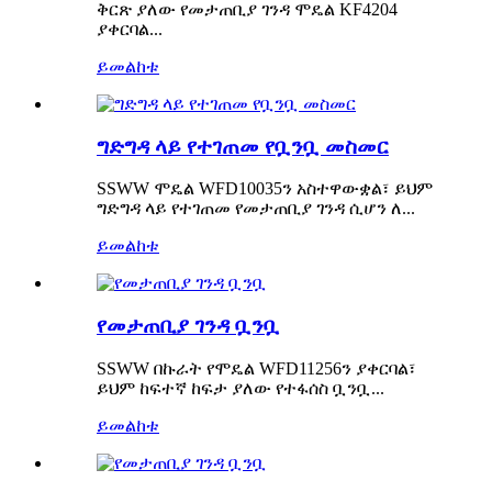
ቅርጽ ያለው የመታጠቢያ ገንዳ ሞዴል KF4204
ያቀርባል...
ይመልከቱ
ግድግዳ ላይ የተገጠመ የቧንቧ መስመር
SSWW ሞዴል WFD10035ን አስተዋውቋል፣ ይህም
ግድግዳ ላይ የተገጠመ የመታጠቢያ ገንዳ ሲሆን ለ...
ይመልከቱ
የመታጠቢያ ገንዳ ቧንቧ
SSWW በኩራት የሞዴል WFD11256ን ያቀርባል፣
ይህም ከፍተኛ ከፍታ ያለው የተፋሰስ ቧንቧ...
ይመልከቱ