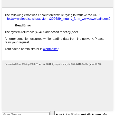
ለመፈለግ Enter ወይም ለመዝጋት