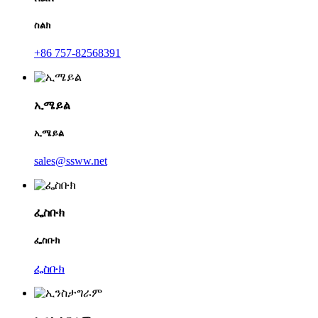
ስልክ
+86 757-82568391
ኢሜይል
ኢሜይል
sales@ssww.net
ፌስቡክ
ፌስቡክ
ፌስቡክ