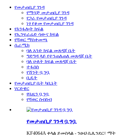
የመታጠቢያ ገንዳ
የማሳጅ መታጠቢያ ገንዳ
የጋራ የመታጠቢያ ገንዳ
ነፃ የቆመ የመታጠቢያ ገንዳ
የእንፋሎት ክፍል
የኢንፍራሬድ ሳውና ክፍል
የሻወር ማስቀመጫ
ሴራሚክ
ባለ አንድ ክፍል መጸዳጃ ቤት
ግድግዳ ላይ የተንጠለጠለ መጸዳጃ ቤት
ባለ ሁለት ክፍል መጸዳጃ ቤት
ተፋሰስ
የሽንት ቧንቧ
ቢዴት
የመታጠቢያ ቤት ካቢኔት
ሃርድዌር
የቤዚን ቧንቧ
የሻወር ስብስብ
የመታጠቢያ ገንዳ ቧንቧ
KF4064A ቀላል ይመስላል - ንፁህ ሲሊንደር፣ ማት