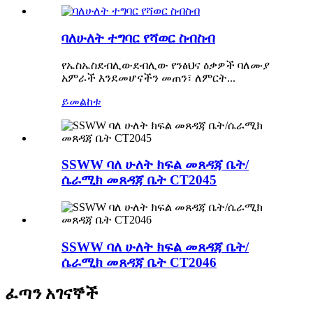
ባለሁለት ተግባር የሻወር ስብስብ
የኤስኤስደብሊውደብሊው የንፅህና ዕቃዎች ባለሙያ
አምራች እንደመሆናችን መጠን፣ ለምርት...
ይመልከቱ
SSWW ባለ ሁለት ክፍል መጸዳጃ ቤት/
ሴራሚክ መጸዳጃ ቤት CT2045
SSWW ባለ ሁለት ክፍል መጸዳጃ ቤት/
ሴራሚክ መጸዳጃ ቤት CT2046
ፈጣን አገናኞች