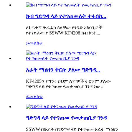
ክብ ግድግዳ ላይ የተገጠመለት ተፋሰስ...
ለከፍተኛ ትራፊክ ላላቸው የንግድ አካባቢዎች
የተነደፈው የ SSWW KF4206 ክብ ኮንክ...
ይመልከቱ
አራት ማዕዘን ቅርጽ ያለው ግድግዳ...
KF4205ን ያግኙ፣ ይህም ለሞዎች ትርጉም ያለው
ግድግዳ ላይ የተገጠመ የመታጠቢያ ገንዳ ነው።
ይመልከቱ
ግድግዳ ላይ የተገጠመ የመታጠቢያ ገንዳ
SSWW በኩራት በግድግዳ ላይ የተገጠመ አራት ማዕዘን