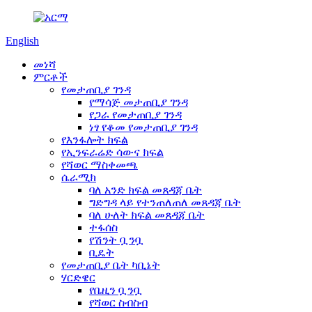
English
መነሻ
ምርቶች
የመታጠቢያ ገንዳ
የማሳጅ መታጠቢያ ገንዳ
የጋራ የመታጠቢያ ገንዳ
ነፃ የቆመ የመታጠቢያ ገንዳ
የእንፋሎት ክፍል
የኢንፍራሬድ ሳውና ክፍል
የሻወር ማስቀመጫ
ሴራሚክ
ባለ አንድ ክፍል መጸዳጃ ቤት
ግድግዳ ላይ የተንጠለጠለ መጸዳጃ ቤት
ባለ ሁለት ክፍል መጸዳጃ ቤት
ተፋሰስ
የሽንት ቧንቧ
ቢዴት
የመታጠቢያ ቤት ካቢኔት
ሃርድዌር
የቤዚን ቧንቧ
የሻወር ስብስብ