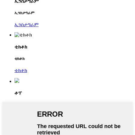
ኢንስታግራም
ኢንስታግራም
ኢንስታግራም
ቲክቶክ
ቲክቶክ
ቲክቶክ
ቶፕ