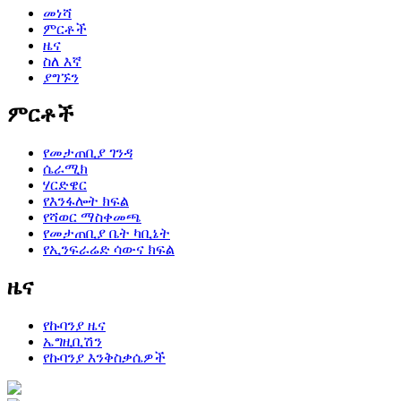
መነሻ
ምርቶች
ዜና
ስለ እኛ
ያግኙን
ምርቶች
የመታጠቢያ ገንዳ
ሴራሚክ
ሃርድዌር
የእንፋሎት ክፍል
የሻወር ማስቀመጫ
የመታጠቢያ ቤት ካቢኔት
የኢንፍራሬድ ሳውና ክፍል
ዜና
የኩባንያ ዜና
ኤግዚቢሽን
የኩባንያ እንቅስቃሴዎች