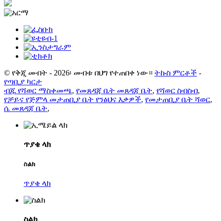
© የቅጂ መብት - 2026፡ መብቱ በህግ የተጠበቀ ነው።
ትኩስ ምርቶች
-
የጣቢያ ካርታ
ብጁ የሻወር ማስቀመጫ
,
የመጸዳጃ ቤት መጸዳጃ ቤት
,
የሻወር ስብስብ
,
የቻይና የጅምላ መታጠቢያ ቤት የንፅህና እቃዎች
,
የመታጠቢያ ቤት ሻወር
,
ሴ መጸዳጃ ቤት
,
ጥያቄ ላክ
ስልክ
ጥያቄ ላክ
ስልክ