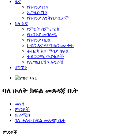
ዜና
የኩባንያ ዜና
ኤግዚቢሽን
የኩባንያ እንቅስቃሴዎች
ስለ እኛ
የምርት ስም ታሪክ
የኩባንያ መገለጫ
የኩባንያ ባህል
ክብር እና የምስክር ወረቀት
ፋብሪካ እና ማሳያ ክፍል
ተደጋጋሚ ጥያቄዎች
የኤግዚቢሽን አዳራሽ
ያግኙን
ባለ ሁለት ክፍል መጸዳጃ ቤት
መነሻ
ምርቶች
ሴራሚክ
ባለ ሁለት ክፍል መጸዳጃ ቤት
ምድቦች